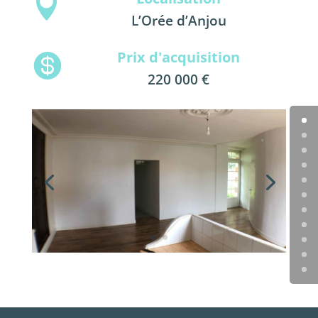

L’Orée d’Anjou
Prix d'acquisition

220 000 €