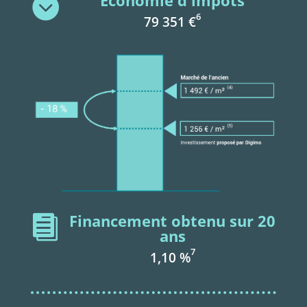
Economie d'impôts

6
79 351 €
Financement obtenu sur 20

ans
7
1,10 %